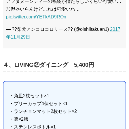
アフタヌーンティーの福袋が憎たらしいくらい可愛い…
加湿器いらんけどこれは可愛いわ…
pic.twitter.com/YETkAD9ROn
— ??柴犬アンコロコロリーヌ?? (@oishiitakuan1)
2017
年11月29日
４、LIVING②ダイニング 5,400円
・角皿2枚セット×1
・ブリーカップ4個セット×1
・ランチョンマット2枚セット×2
・箸×2膳
・ステンレスボトル×1