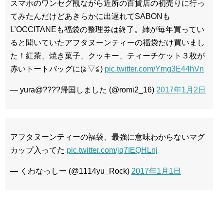
スマホのワンセグ観ながら近所の百貨店の初売りに行っ
てみたんだけどあきらかに出遅れてSABONも
L’OCCITANEも福袋の整理券は終了。姉が毎年買ってい
ると聞いていたアフタヌーンティーの福袋だけ買いまし
た！紅茶、焼き菓子、クッキー、ティーチケット３枚が
赤いトートバッグに(≧▽≦)
pic.twitter.com/Ymg3E44hVn
— yura@????帰国しました (@romi2_16)
2017年1月2日
アフタヌーンティーの福袋、最強に意味わからないマグ
カップ入ってた
pic.twitter.com/jq7IEQHLnj
— くわなっしー (@1114yu_Rock)
2017年1月1日