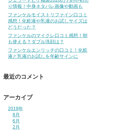
ジェラートピケ福袋2020の予約や初売
り情報！中身ネタバレ画像や動画も
ファンケルモイストリファイン口コミ
感想！化粧液や乳液のお試しサイズは
どうだった？
ファンケルのマイクレ口コミ感想！朝
も使える？ダブル洗顔は？
ファンケルエンリッチの口コミ！化粧
液と乳液のお試しを年齢サインに
最近のコメント
アーカイブ
2019年
8月
6月
2月