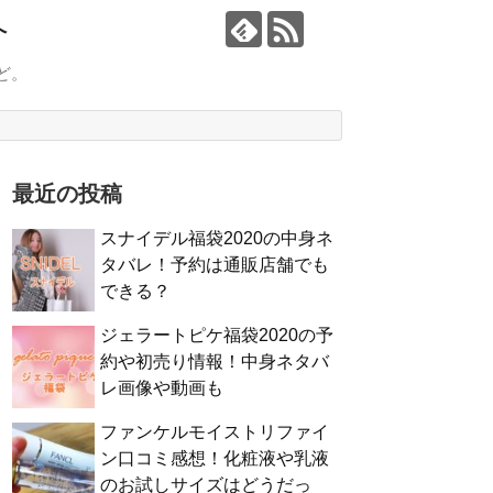
介
ど。
最近の投稿
スナイデル福袋2020の中身ネ
タバレ！予約は通販店舗でも
できる？
ジェラートピケ福袋2020の予
約や初売り情報！中身ネタバ
レ画像や動画も
ファンケルモイストリファイ
ン口コミ感想！化粧液や乳液
のお試しサイズはどうだっ