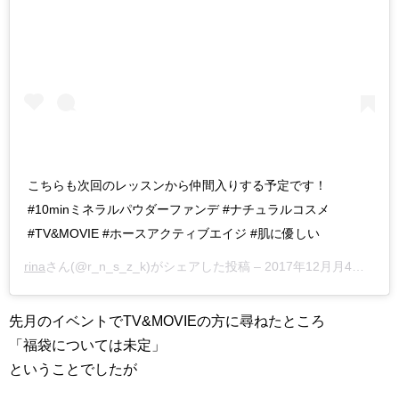
こちらも次回のレッスンから仲間入りする予定です！
#10minミネラルパウダーファンデ #ナチュラルコスメ
#TV&MOVIE #ホースアクティブエイジ #肌に優しい
rina
さん(@r_n_s_z_k)がシェアした投稿 –
2017年12月月4日午前6時00分PST
先月のイベントでTV&MOVIEの方に尋ねたところ
「福袋については未定」
ということでしたが