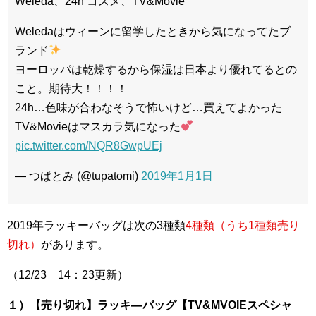
Weleda、24h コスメ、TV&Movie
Weledaはウィーンに留学したときから気になってたブ
ランド
ヨーロッパは乾燥するから保湿は日本より優れてるとの
こと。期待大！！！！
24h…色味が合わなそうで怖いけど…買えてよかった
TV&Movieはマスカラ気になった
pic.twitter.com/NQR8GwpUEj
— つぱとみ (@tupatomi)
2019年1月1日
2019年ラッキーバッグは次の
3種類
4種類（うち1種類売り
切れ）
があります。
（12/23 14：23更新）
１）【売り切れ】ラッキ―バッグ【TV&MVOIEスペシャ