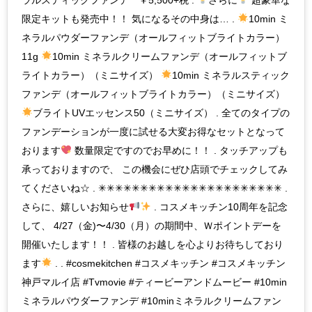
限定キットも発売中！！ 気になるその中身は… .
10min ミ
ネラルパウダーファンデ（オールフィットブライトカラー）
11g
10min ミネラルクリームファンデ（オールフィットブ
ライトカラー）（ミニサイズ）
10min ミネラルスティック
ファンデ（オールフィットブライトカラー）（ミニサイズ）
ブライトUVエッセンス50（ミニサイズ） . 全てのタイプの
ファンデーションが一度に試せる大変お得なセットとなって
おります
数量限定ですのでお早めに！！ . タッチアップも
承っておりますので、 この機会にぜひ店頭でチェックしてみ
てくださいね☆ . ✳︎✳︎✳︎✳︎✳︎✳︎✳︎✳︎✳︎✳︎✳︎✳︎✳︎✳︎✳︎✳︎✳︎✳︎✳︎✳︎✳︎✳︎ .
さらに、嬉しいお知らせ
. コスメキッチン10周年を記念
して、 4/27（金)〜4/30（月）の期間中、Ｗポイントデーを
開催いたします！！ . 皆様のお越しを心よりお待ちしており
ます
. . #cosmekitchen #コスメキッチン #コスメキッチン
神戸マルイ店 #Tvmovie #ティービーアンドムービー #10min
ミネラルパウダーファンデ #10minミネラルクリームファン