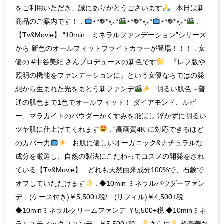
をご利用いただき、誠にありがとうございます
. 本日は新
商品のご案内です！ .
⋆*❁*⋆ฺ｡*
⋆*❁*⋆ฺ｡*
⋆*❁*⋆ฺ｡*
.
【Tv&Movie】 “10min ミネラルファンデーション”シリーズ
から 新色のオールフィットブライトカラーが登場！！！ . 女
優の #中谷美紀 さんプロデュースの新色です
. 『レフ版や
照明の機能をファンデーションに』という女優ならではの発
想から生まれた光をまとう新ファンデ
. 明るい肌色～普
通の肌色まで1色でオールフィット！ ダイアモンド、ルビ
ー、マラカイトのパウダーがくすみを飛ばし 浮かずに明るい
ツヤ肌に仕上げてくれます
. “高画質4K”に対応できるほど
のカバー力
. お肌に優しいオーガニック&ナチュラルな
成分を厳選し、自然の製法にこだわってコスメの開発をされ
ている【Tv&Movie】 . どれも天然由来成分100%で、石鹸で
オフしていただけます
. ◆10min ミネラルパウダーファン
デ (ケース付き)￥5,500+税/ (リフィル)￥4,500+税
◆10minミネラルクリームファンデ ￥5,500+税 ◆10minミネ
ラルスティックファンデ ￥5,500+税 .
さらに
超豪華な