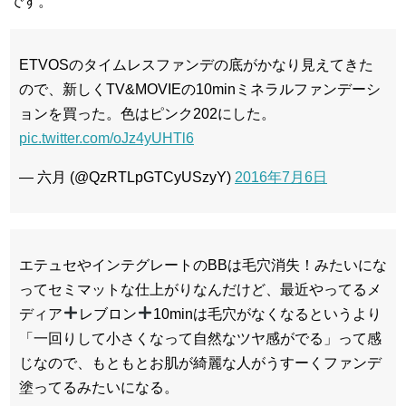
です。
ETVOSのタイムレスファンデの底がかなり見えてきた
ので、新しくTV&MOVIEの10minミネラルファンデーシ
ョンを買った。色はピンク202にした。
pic.twitter.com/oJz4yUHTl6
— 六月 (@QzRTLpGTCyUSzyY)
2016年7月6日
エテュセやインテグレートのBBは毛穴消失！みたいにな
ってセミマットな仕上がりなんだけど、最近やってるメ
ディア
レブロン
10minは毛穴がなくなるというより
「一回りして小さくなって自然なツヤ感がでる」って感
じなので、もともとお肌が綺麗な人がうすーくファンデ
塗ってるみたいになる。